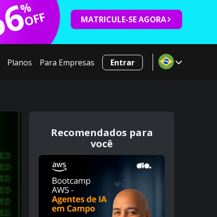
66
%
OFF
MATRICULE-SE AGORA
Planos
Para Empresas
Entrar
Recomendados para
você