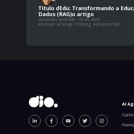
Título dEdu: Transformando a Educa
Dados (RAG)o artigo
Alexandro Andrade - 05 de Abril
#
Python
#
Design Thinking
#
Amazon EBS
AI Ag
Curso 
Forma