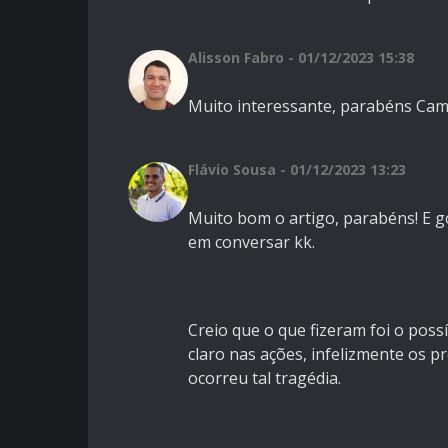
Alisson Fabro - 01/12/2023 15:38
Muito interessante, parabéns Cami
Flávio Sousa - 01/12/2023 13:23
Muito bom o artigo, parabéns! E g
em conversar kk.
Creio que o que fizeram foi o poss
claro nas ações, infelizmente os 
ocorreu tal tragédia.