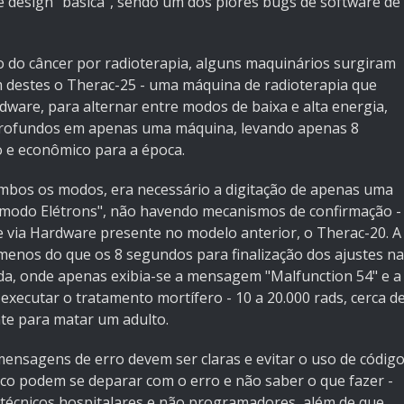
 design "básica", sendo um dos piores bugs de software de
 do câncer por radioterapia, alguns maquinários surgiram
 destes o Therac-25 - uma máquina de radioterapia que
dware, para alternar entre modos de baixa e alta energia,
e profundos em apenas uma máquina, levando apenas 8
o e econômico para a época.
ambos os modos, era necessário a digitação de apenas uma
 o "modo Elétrons", não havendo mecanismos de confirmação -
 via Hardware presente no modelo anterior, o Therac-20. A
menos do que os 8 segundos para finalização dos ajustes na
ada, onde apenas exibia-se a mensagem "Malfunction 54" e a
xecutar o tratamento mortífero - 10 a 20.000 rads, cerca d
nte para matar um adulto.
mensagens de erro devem ser claras e evitar o uso de códig
o podem se deparar com o erro e não saber o que fazer -
 técnicos hospitalares e não programadores, além de que