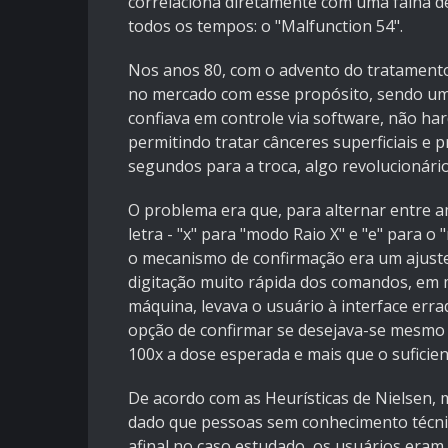
correlaciona diretamente com uma falha de
todos os tempos: o "Malfunction 54".
Nos anos 80, com o advento do tratamento
no mercado com esse propósito, sendo um
confiava em controle via software, não har
permitindo tratar cânceres superficiais 
segundos para a troca, algo revolucionári
O problema era que, para alternar entre 
letra - "x" para "modo Raio X" e "e" para
o mecanismo de confirmação era um ajuste
digitação muito rápida dos comandos, em 
máquina, levava o usuário à interface err
opção de confirmar se desejava-se mesmo e
100x a dose esperada e mais que o suficie
De acordo com as Heurísticas de Nielsen, 
dado que pessoas sem conhecimento técnic
afinal no caso estudado, os usuários eram