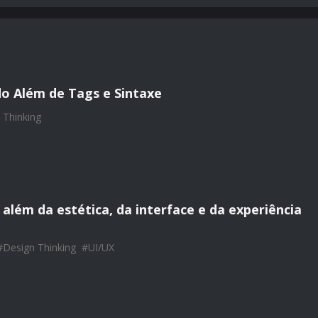
o Além de Tags e Sintaxe
 Thinking
lém da estética, da interface e da experiência
#
Design Thinking
#
UI/UX