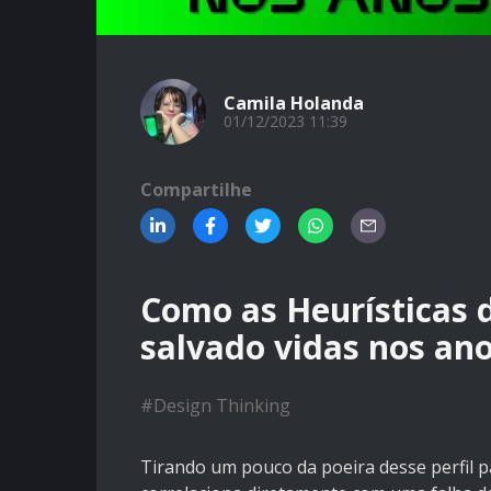
Camila Holanda
01/12/2023 11:39
Compartilhe
Como as Heurísticas 
salvado vidas nos ano
#
Design Thinking
Tirando um pouco da poeira desse perfil p