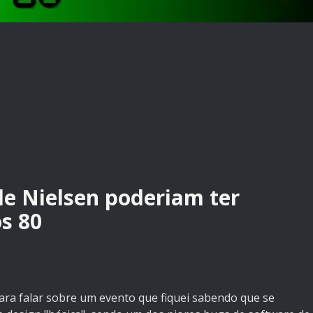
de Nielsen poderiam ter
s 80
ara falar sobre um evento que fiquei sabendo que se