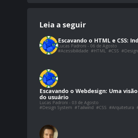
Leia a seguir
Escavando o HTML e CSS: Ind
Lucas Padroni - 06 de Agosto
#
Acessibilidade
#
HTML
#
CSS
#
Design
Escavando o Webdesign: Uma visão a
do usuário
Lucas Padroni - 03 de Agosto
#
Design System
#
Tailwind
#
CSS
#
Arquitetura