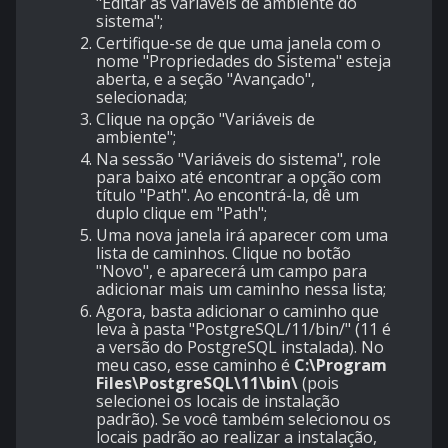
"Editar as variáveis de ambiente do
sistema";
Certifique-se de que uma janela com o
nome "Propriedades do Sistema" esteja
aberta, e a seção "Avançado",
selecionada;
Clique na opção "Variáveis de
ambiente";
Na sessão "Variáveis do sistema", role
para baixo até encontrar a opção com
título "Path". Ao encontrá-la, dê um
duplo clique em "Path";
Uma nova janela irá aparecer com uma
lista de caminhos. Clique no botão
"Novo", e aparecerá um campo para
adicionar mais um caminho nessa lista;
Agora, basta adicionar o caminho que
leva à pasta "PostgreSQL/11/bin/" (11 é
a versão do PostgreSQL instalada). No
meu caso, esse caminho é
C:\Program
Files\PostgreSQL\11\bin\
(pois
selecionei os locais de instalação
padrão). Se você também selecionou os
locais padrão ao realizar a instalação,