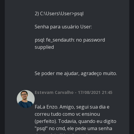
2) C:\Users\User>psql
Senha para usuário User:
psql: fe_sendauth: no password
supplied
Se poder me ajudar, agradeço muito.
Estevam Carvalho - 17/08/2021 21:45
FaLa Enzo. Amigo, segui sua dia e
correu tudo como vc ensinou
(perfeito). Todavia, quando eu digito
"psql" no cmd, ele pede uma senha