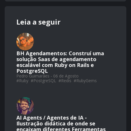
Leia a seguir
BH Agendamentos: Construí uma
solução Saas de agendamento
escalável com Ruby on Rails e
PostgreSQL
Pedro Guimarães - 06 de Agosto
#
Ruby
#
PostgreSQL
#
Redis
#
RubyGems
AI Agents / Agentes de IA -
Ilustração didática de onde se
encaixam diferentes Ferramentas