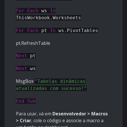
For
Each
ws
In
ThisWorkbook.Worksheets
For
Each
pt
In
ws.PivotTables
pt.RefreshTable
Next
pt
Next
ws
MsgBox
"Tabelas dinâmicas
atualizadas com sucesso!"
End
Sub
Para usar, vá em
Desenvolvedor > Macros
> Criar
, cole o código e associe a macro a