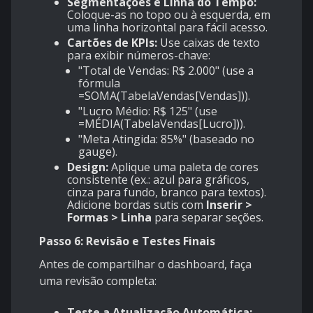
Segmentações e Linha do Tempo:
Coloque-as no topo ou à esquerda, em
uma linha horizontal para fácil acesso.
Cartões de KPIs:
Use caixas de texto
para exibir números-chave:
"Total de Vendas: R$ 2.000" (use a
fórmula
=SOMA(TabelaVendas[Vendas])).
"Lucro Médio: R$ 125" (use
=MÉDIA(TabelaVendas[Lucro])).
"Meta Atingida: 85%" (baseado no
gauge).
Design:
Aplique uma paleta de cores
consistente (ex.: azul para gráficos,
cinza para fundo, branco para textos).
Adicione bordas sutis com
Inserir >
Formas > Linha
para separar seções.
Passo 6: Revisão e Testes Finais
Antes de compartilhar o dashboard, faça
uma revisão completa:
Teste a Atualização Automática: