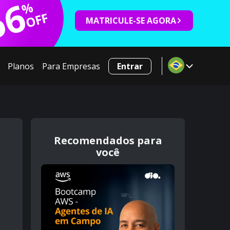
66
%
OFF
MATRICULE-SE AGORA
Planos
Para Empresas
Entrar
Recomendados para
você