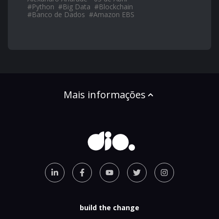
#
Python
#
Big Data
#
Blockchain
#
Banco de Dados
#
Amazon EBS
Mais informações
build the change