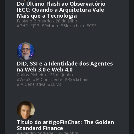
Do Último Flash ao Observatório
IECC: Quando a Arquitetura Vale
Mais que a Tecnologia
Fabiano Bernardo - 28 de Julho
#
PHP
#
JSP
#
Python
#
Blockchain
#
CSS
DID, SSI e a Identidade dos Agentes
na Web 3.0 e Web 4.0
Carlos Pinheiro - 26 de Junho
#
Web3
#
IA Consciente
#
Blockchain
#
IA Generativa
#
LLMs
Título do artigoFinChat: The Golden
Standard Finance
Alexandro Andrade - 05 de Abril