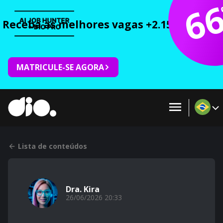
6
Receba as melhores vagas +2.150 cursos 
MATRICULE-SE AGORA
Lista de conteúdos
Dra. Kira
26/06/2026 20:33