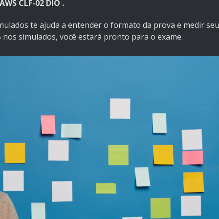
AWS CLF-02 DIO
.
mulados te ajuda a entender o formato da prova e medir seu
 nos simulados, você estará pronto para o exame.