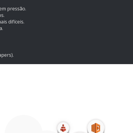
sem pressão.
s.
is difíceis.
a.
pers).