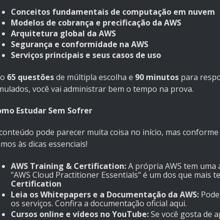
Conceitos fundamentais de computação em nuvem
Modelos de cobrança e precificação da AWS
Arquitetura global da AWS
Segurança e conformidade na AWS
Serviços principais e seus casos de uso
ão
65 questões
de múltipla escolha e
90 minutos
para respo
mulados, você vai administrar bem o tempo na prova.
mo Estudar Sem Sofrer
conteúdo pode parecer muita coisa no início, mas conforme v
mos às dicas essenciais!
AWS Training & Certification:
A própria AWS tem uma ár
"AWS Cloud Practitioner Essentials" é um dos que mais t
Certification
Leia os Whitepapers e a Documentação da AWS:
Pode 
os serviços. Confira a documentação oficial
aqui
.
Cursos online e vídeos no YouTube:
Se você gosta de 