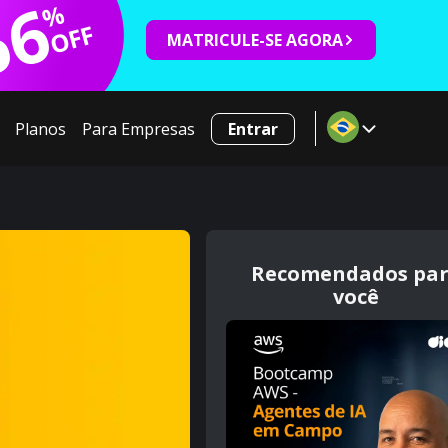
66
%
OFF
MATRICULE-SE AGORA
Planos
Para Empresas
Entrar
Recomendados pa
você