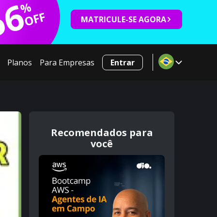
66
%
OFF
MATRICULE-SE AGORA
Planos
Para Empresas
Entrar
Recomendados para
você