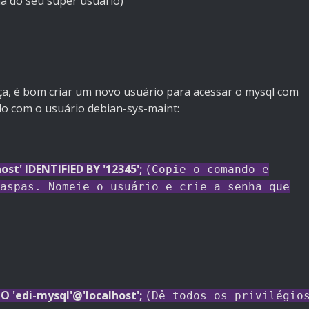
ha do seu super usuário)
ça, é bom criar um novo usuário para acessar o mysql com
ado com o usuário debian-sys-maint:
st' IDENTIFIED BY '12345';
(Copie o comando e
aspas. Nomeie o usuário e crie a senha que
O 'edi-mysql'@'localhost';
(Dê todos os privilégio