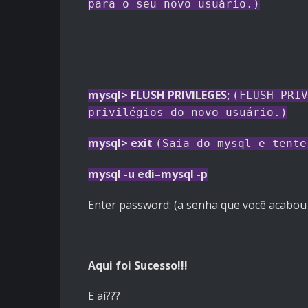
para o seu novo usuário.)
mysql> FLUSH PRIVILEGES;
(FLUSH PRIV
privilégios do novo usuário.)
mysql> exit
(Saia do mysql e tente
mysql -u edi–mysql -p
Enter password: (a senha que você acabou 
Aqui foi Sucesso!!!
E aí???