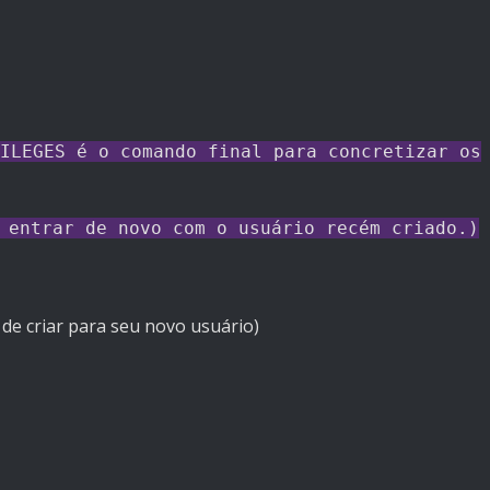
ILEGES é o comando final para concretizar os
 entrar de novo com o usuário recém criado.)
de criar para seu novo usuário)