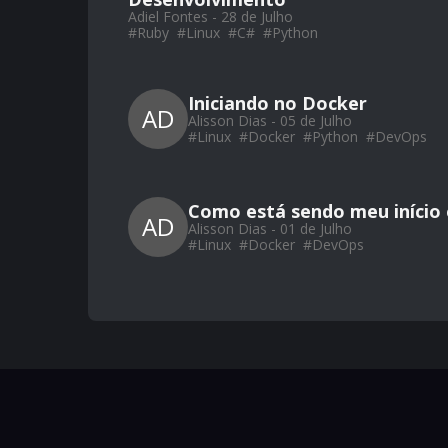
Adiel Fontes - 28 de Julho
#
Ruby
#
Linux
#
C#
#
Python
Iniciando no Docker
AD
Alisson Dias - 05 de Julho
#
Linux
#
Docker
#
Python
#
DevOps
Como está sendo meu início
AD
Alisson Dias - 01 de Julho
#
Linux
#
Docker
#
DevOps