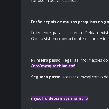
for user 'root'@'localhost’.
Então depois de muitas pesquisas no goo
Felizmente, para os sistemas Debian, exis
O meu sistema operacional é o Linux Mint,
Primeiro passo:
Pegar as informações do s
/etc/mysql/debian.cnf
.
Segundo passo:
acessar o mysql com o de
mysql -u debian-sys-maint -p