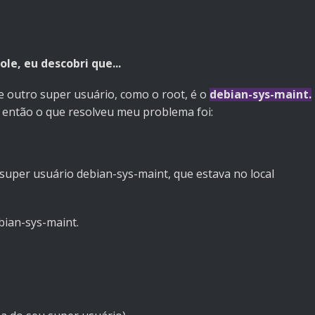
le, eu descobri que...
te outro super usuário, como o root, é o
debian-sys-maint.
 então o que resolveu meu problema foi:
uper usuário debian-sys-maint, que estava no local
bian-sys-maint.