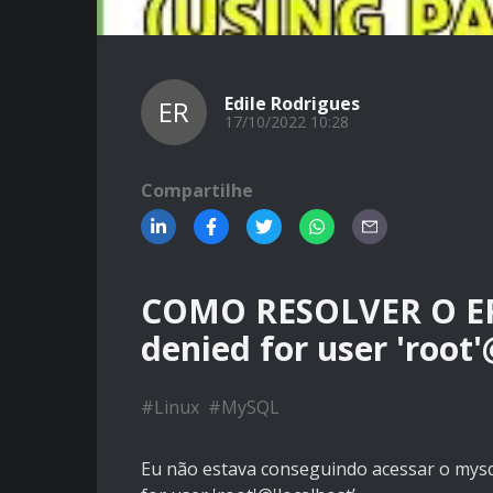
Edile Rodrigues
ER
17/10/2022 10:28
Compartilhe
COMO RESOLVER O ERR
denied for user 'root'
#
Linux
#
MySQL
Eu não estava conseguindo acessar o mysql