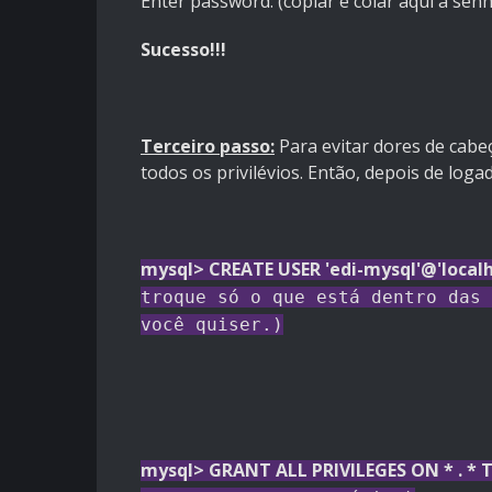
Enter password: (copiar e colar aqui a sen
Sucesso!!!
Terceiro passo:
Para evitar dores de cabe
todos os privilévios. Então, depois de log
mysql> CREATE USER 'edi-mysql'@'localho
troque só o que está dentro das 
você quiser.)
mysql> GRANT ALL PRIVILEGES ON * . * T