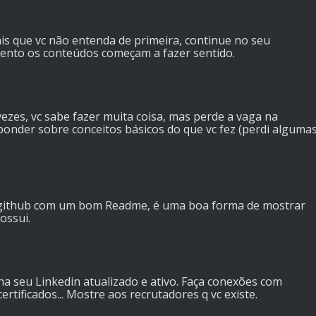
ais que vc não entenda de primeira, continue no seu
to os conteúdos começam a fazer sentido.
ezes, vc sabe fazer muita coisa, mas perde a vaga na
ponder sobre conceitos básicos do que vc fez (perdi alguma
u github com um bom Readme, é uma boa forma de mostrar
ossui.
a seu Linkedin atualizado e ativo. Faça conexões com
rtificados... Mostre aos recrutadores q vc existe.