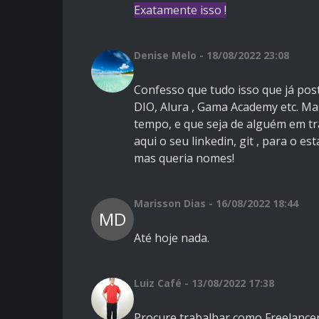
Exatamente isso !
Denise Melo - 18/08/2022 23:08
Confesso que tudo isso que já post
DIO, Alura , Gama Academy etc. Ma
tempo, e que seja de alguém em tra
aqui o seu linkedin, git , para o e
mas queria nomes!
Marisson Dias - 16/08/2022 18:44
MD
Até hoje nada.
Luiz Café - 13/08/2022 17:38
Procure trabalhar como Freelancer