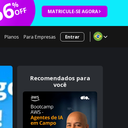
66
%
OFF
MATRICULE-SE AGORA
Planos
Para Empresas
Entrar
Recomendados para
você