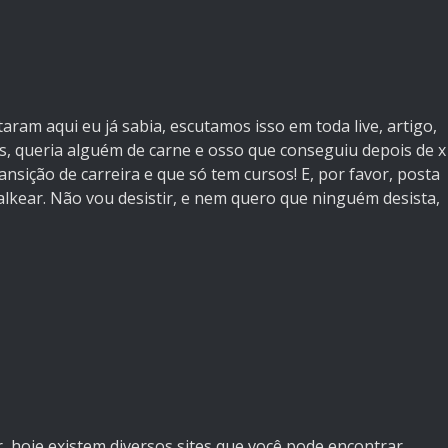
aram aqui eu já sabia, escutamos isso em toda live, artigo,
s, queria alguém de carne e osso que conseguiu depois de x
nsição de carreira e que só tem cursos! E, por favor, posta
stalkear. Não vou desistir, e nem quero que ninguém desista,
, hoje existem diversos sites que você pode encontrar