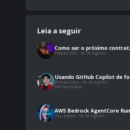
Leia a seguir
Como ser o próximo contrat
Felipão DIO - 06 de Agosto
Usando GitHub Copilot de for
Jhonata Silva - 06 de Agosto
#
IA Generativa
AWS Bedrock AgentCore Run
Dra. Expert - 06 de Agosto