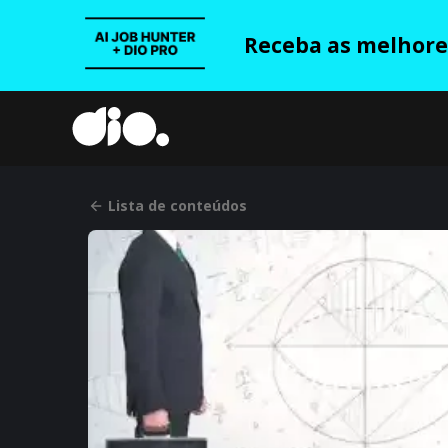
Receba as melhores
Lista de conteúdos