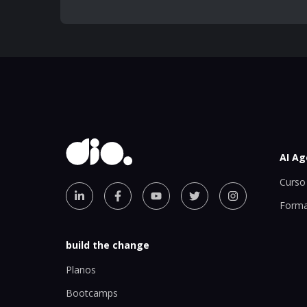
AI Ag
Curso 
Forma
build the change
Planos
Bootcamps