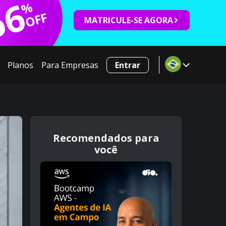
66
%
OFF
MATRICULE-SE AGORA
Planos
Para Empresas
Entrar
Recomendados para
você