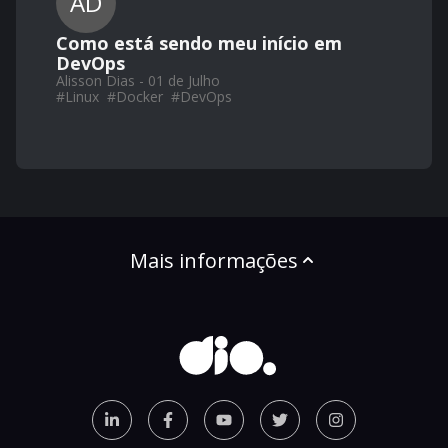
AD
Como está sendo meu início em
DevOps
Alisson Dias - 01 de Julho
#
Linux
#
Docker
#
DevOps
Mais informações