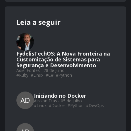
Leia a seguir
FydelisTechOS: A Nova Fronteira na
Customização de Sistemas para
Segurança e Desenvolvimento
Adiel Fontes - 28 de Julho
#
Ruby
#
Linux
#
C#
#
Python
Iniciando no Docker
AD
Alisson Dias - 05 de Julho
#
Linux
#
Docker
#
Python
#
DevOps