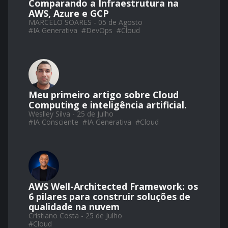
Comparando a Infraestrutura na
AWS, Azure e GCP
MARCELO SOARES - 05 de Agosto
#
IA Generativa
#
DevOps
#
Cloud
Meu primeiro artigo sobre Cloud
Computing e inteligência artificial.
Weslley Silva - 25 de Julho
#
IA Consciente
#
IA Generativa
#
Cloud
AWS Well-Architected Framework: os
6 pilares para construir soluções de
qualidade na nuvem
Cristiano Costa - 25 de Julho
#
Cloud