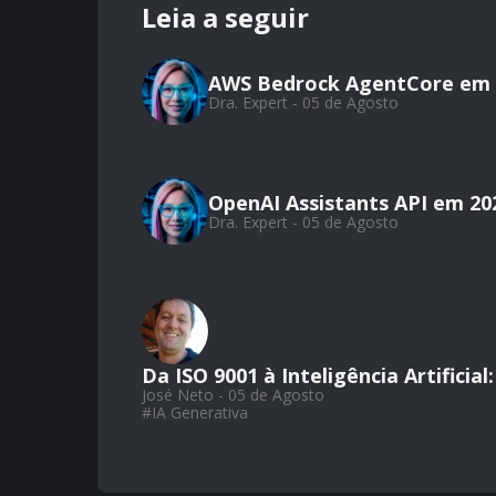
Leia a seguir
AWS Bedrock AgentCore em 
Dra. Expert - 05 de Agosto
OpenAI Assistants API em 20
Dra. Expert - 05 de Agosto
Da ISO 9001 à Inteligência Artifici
José Neto - 05 de Agosto
#
IA Generativa