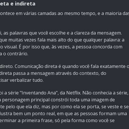
eta e indireta
contece em várias camadas ao mesmo tempo, e a maioria da
i, as palavras que você escolhe e a clareza da mensagem.
ue muitas vezes fala mais alto do que qualquer palavra: a
to visual. É por isso que, às vezes, a pessoa concorda com
 o contrário.
indireto. Comunicação direta é quando você fala exatamente 
indireta passa a mensagem através do contexto, do
sar verbalizar tudo.
 a série "Inventando Ana", da Netflix. Não conhecia a série,
e a personagem principal constrói toda uma imagem de
e pelo que ela diz, mas por como ela se porta, se veste e se
 ilustra bem um ponto real, em que as pessoas formam uma
rminar a primeira frase, só pela forma como você se