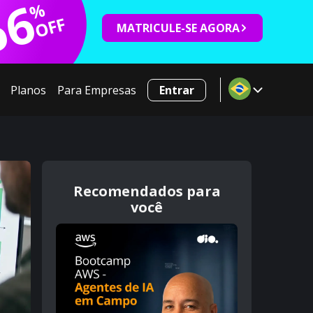
66
%
OFF
MATRICULE-SE AGORA
Planos
Para Empresas
Entrar
Recomendados para
você