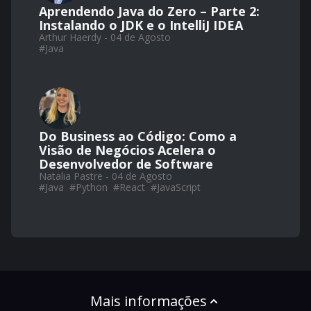
Aprendendo Java do Zero – Parte 2:
Instalando o JDK e o IntelliJ IDEA
Arthur Haerdy - 04 de Agosto
#
Java
Do Business ao Código: Como a
Visão de Negócios Acelera o
Desenvolvedor de Software
Natalia Pastre - 04 de Agosto
#
Java
#
Python
#
React
#
JavaScript
Mais informações