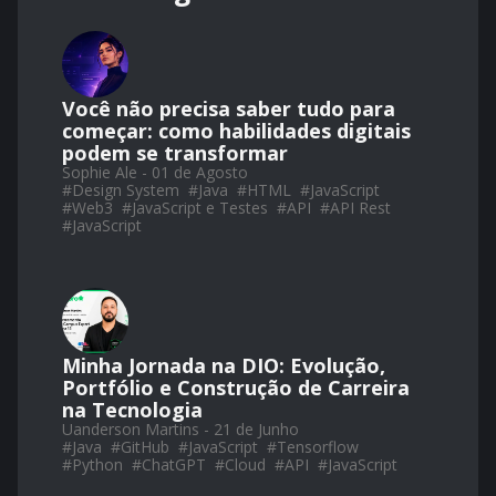
Você não precisa saber tudo para
começar: como habilidades digitais
podem se transformar
Sophie Ale - 01 de Agosto
#
Design System
#
Java
#
HTML
#
JavaScript
#
Web3
#
JavaScript e Testes
#
API
#
API Rest
#
JavaScript
Minha Jornada na DIO: Evolução,
Portfólio e Construção de Carreira
na Tecnologia
Uanderson Martins - 21 de Junho
#
Java
#
GitHub
#
JavaScript
#
Tensorflow
#
Python
#
ChatGPT
#
Cloud
#
API
#
JavaScript