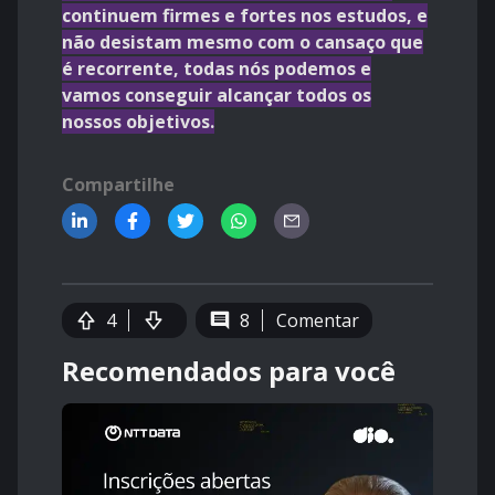
continuem firmes e fortes nos estudos, e
não desistam mesmo com o cansaço que
é recorrente, todas nós podemos e
vamos conseguir alcançar todos os
nossos objetivos.
Compartilhe
4
8
Comentar
Recomendados para você