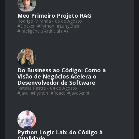
Meu Primeiro Projeto RAG
Rodrigo Miranda - 06 de Agosto
#
Docker
#
Python
#
LangChain
#
Inteligência Artificial (IA)
Do Business ao Código: Como a
Visão de Negócios Acelera o
Desenvolvedor de Software
Natalia Pastre - 04 de Agosto
#
Java
#
Python
#
React
#
JavaScript
Python Logic Lab: do Código à
Qualidade