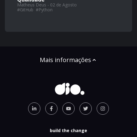
Matheus Deus - 02 de Agosto
#
GitHub
#
Python
Mais informações
build the change