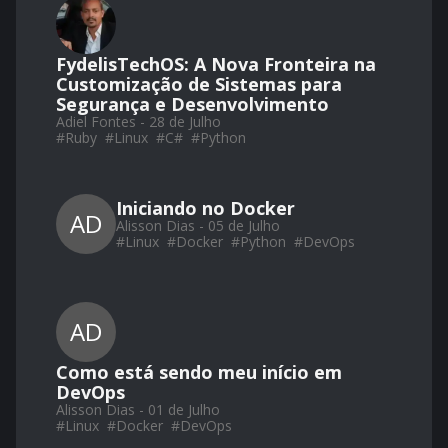
FydelisTechOS: A Nova Fronteira na
Customização de Sistemas para
Segurança e Desenvolvimento
Adiel Fontes - 28 de Julho
#
Ruby
#
Linux
#
C#
#
Python
Iniciando no Docker
AD
Alisson Dias - 05 de Julho
#
Linux
#
Docker
#
Python
#
DevOps
AD
Como está sendo meu início em
DevOps
Alisson Dias - 01 de Julho
#
Linux
#
Docker
#
DevOps