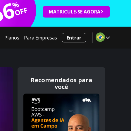
66
%
OFF
MATRICULE-SE AGORA
Planos
Para Empresas
Entrar
Recomendados para
você