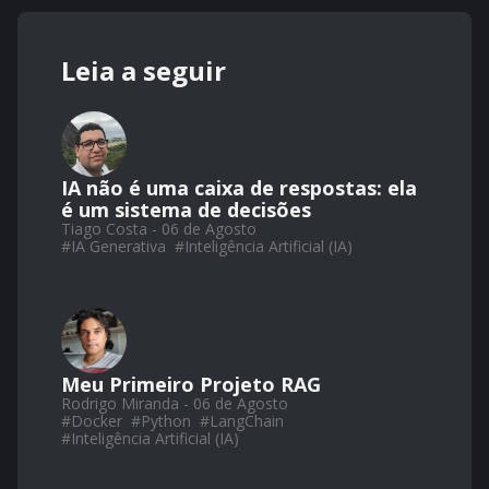
Leia a seguir
IA não é uma caixa de respostas: ela
é um sistema de decisões
Tiago Costa - 06 de Agosto
#
IA Generativa
#
Inteligência Artificial (IA)
Meu Primeiro Projeto RAG
Rodrigo Miranda - 06 de Agosto
#
Docker
#
Python
#
LangChain
#
Inteligência Artificial (IA)