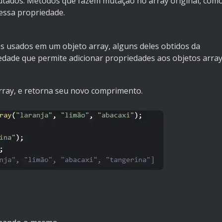
utados. Métodos que fazem mutação no array original, com
essa propriedade.
s usados em um objeto array, alguns deles obtidos da
edade que permite adicionar propriedades aos objetos array
rray, e retorna seu novo comprimento.