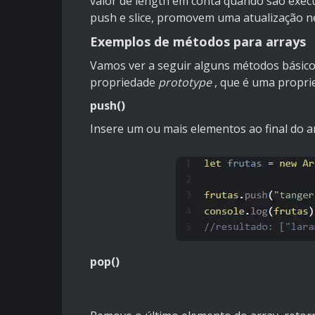
valor de length em conta quando são exec
push e slice, promovem uma atualização n
Exemplos de métodos para arrays
Vamos ver a seguir alguns métodos básico
propriedade
prototype
, que é uma propri
push()
Insere um ou mais elementos ao final do a
pop()