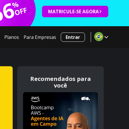
66
%
OFF
MATRICULE-SE AGORA
Planos
Para Empresas
Entrar
Recomendados para
você