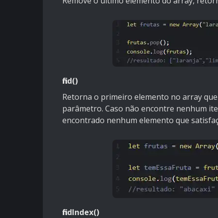
Remove o último elemento do array, reto
find()
Retorna o primeiro elemento no array que
parâmetro. Caso não encontre nenhum item,
encontrado nenhum elemento que satisfaç
findIndex()