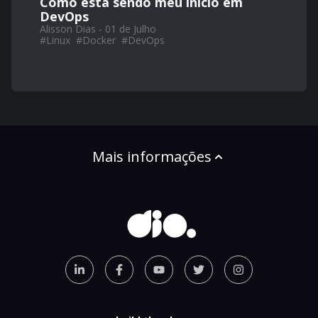
Como está sendo meu início em
DevOps
Alisson Dias - 01 de Julho
#
Linux
#
Docker
#
DevOps
Mais informações