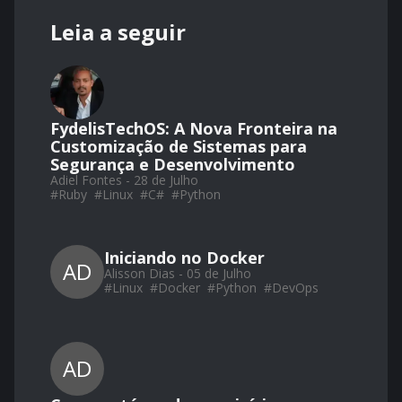
Leia a seguir
FydelisTechOS: A Nova Fronteira na
Customização de Sistemas para
Segurança e Desenvolvimento
Adiel Fontes - 28 de Julho
#
Ruby
#
Linux
#
C#
#
Python
Iniciando no Docker
AD
Alisson Dias - 05 de Julho
#
Linux
#
Docker
#
Python
#
DevOps
AD