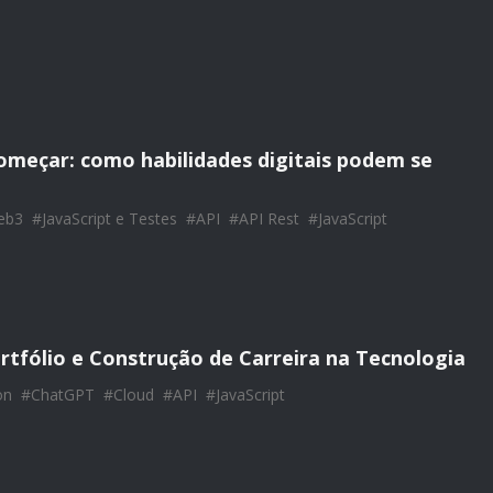
omeçar: como habilidades digitais podem se
eb3
#
JavaScript e Testes
#
API
#
API Rest
#
JavaScript
rtfólio e Construção de Carreira na Tecnologia
on
#
ChatGPT
#
Cloud
#
API
#
JavaScript