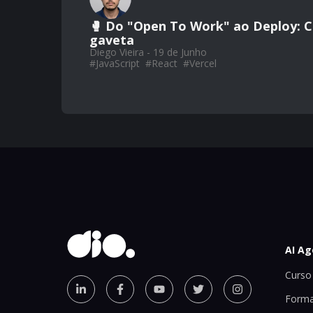
🥊 Do "Open To Work" ao Deploy: Co
gaveta
Diego Vieira - 19 de Junho
#
JavaScript
#
React
#
Vercel
AI Ag
Curso 
Forma