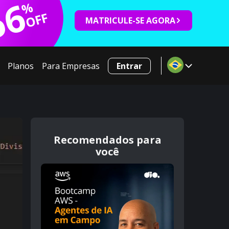
66
%
OFF
MATRICULE-SE AGORA
Planos
Para Empresas
Entrar
Recomendados para
você