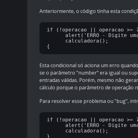
Anteriormente, o código tinha esta condiçã
if (!operacao || operacao >= 7
      alert('ERRO - Digite uma operação valida!');

      calculadora();

Esta condicional só aciona um erro quando
se o parâmetro "number" era igual ou sup
entradas válidas. Porém, mesmo não geran
cálculo porque o parâmetro de operação n
Para resolver esse problema ou "bug", intr
if (!operacao || operacao >= 7
      alert('ERRO - Digite uma
      calculadora();
