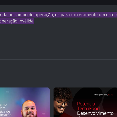
erida no campo de operação, dispara corretamente um erro 
operação inválida.