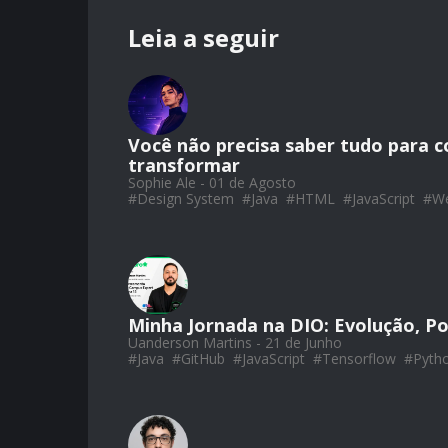
Leia a seguir
Você não precisa saber tudo para c
transformar
Sophie Ale - 01 de Agosto
#
Design System
#
Java
#
HTML
#
JavaScript
#
W
Minha Jornada na DIO: Evolução, Po
Uanderson Martins - 21 de Junho
#
Java
#
GitHub
#
JavaScript
#
Tensorflow
#
Pyth