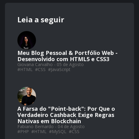
Leia a seguir
Meu Blog Pessoal & Portfólio Web -
Desenvolvido com HTML5 e CSS3
Giovana Carvalho - 05 de Agosto
#
HTML
#
CSS
#
JavaScript
A Farsa do "Point-back": Por Que o
Verdadeiro Cashback Exige Regras
Nativas em Blockchain
Fabiano Bernardo - 04 de Agosto
#
PHP
#
HTML
#
MySQL
#
CSS