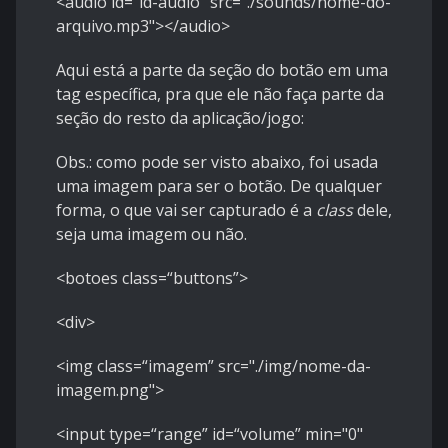
<audio id=“id-audio” src="./sounds/nome-do-
arquivo.mp3"></audio>
Aqui está a parte da seção do botão em uma
tag específica, pra que ele não faça parte da
seção do resto da aplicação/jogo:
Obs.: como pode ser visto abaixo, foi usada
uma imagem para ser o botão. De qualquer
forma, o que vai ser capturado é a
class
dele,
seja uma imagem ou não.
<botoes class=“buttons”>
<div>
<img class=“imagem” src="./img/nome-da-
imagem.png">
<input type=“range” id=“volume” min="0"