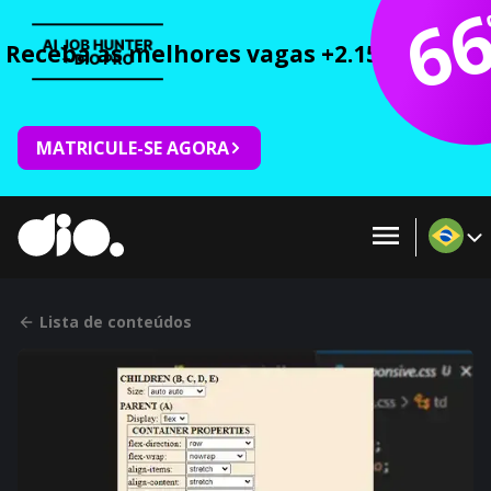
6
Receba as melhores vagas +2.150 cursos 
MATRICULE-SE AGORA
Lista de conteúdos