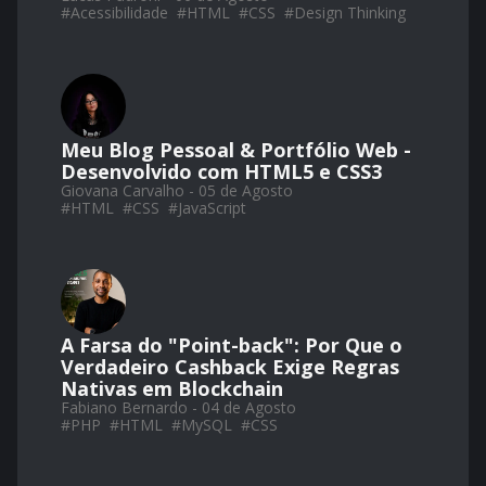
#
Acessibilidade
#
HTML
#
CSS
#
Design Thinking
Meu Blog Pessoal & Portfólio Web -
Desenvolvido com HTML5 e CSS3
Giovana Carvalho - 05 de Agosto
#
HTML
#
CSS
#
JavaScript
A Farsa do "Point-back": Por Que o
Verdadeiro Cashback Exige Regras
Nativas em Blockchain
Fabiano Bernardo - 04 de Agosto
#
PHP
#
HTML
#
MySQL
#
CSS