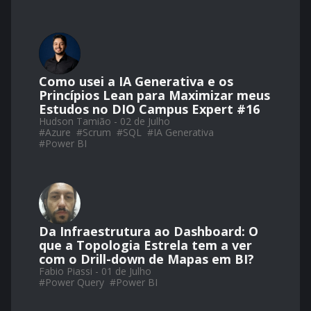
Como usei a IA Generativa e os
Princípios Lean para Maximizar meus
Estudos no DIO Campus Expert #16
Hudson Tamião - 02 de Julho
#
Azure
#
Scrum
#
SQL
#
IA Generativa
#
Power BI
Da Infraestrutura ao Dashboard: O
que a Topologia Estrela tem a ver
com o Drill-down de Mapas em BI?
Fabio Piassi - 01 de Julho
#
Power Query
#
Power BI