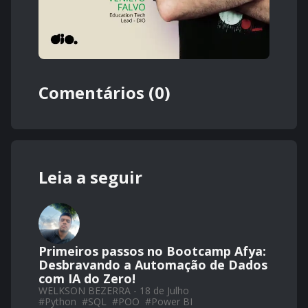
Comentários (0)
Leia a seguir
Primeiros passos no Bootcamp Afya:
Desbravando a Automação de Dados
com IA do Zero!
WELKSON BEZERRA - 18 de Julho
#
Python
#
SQL
#
POO
#
Power BI