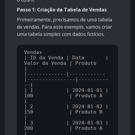
Passo 1: Criação da Tabela de Vendas
Primeiramente, precisamos de uma tabela
de vendas. Para este exemplo, vamos criar
uma tabela simples com dados fictícios.
Vendas

| ID da Venda | Data       | 
Valor da Venda | Produto    
|

|-------------|------------
|----------------|----------
--|

| 1           | 2024-01-01 | 
100            | Produto A  
|

| 2           | 2024-01-02 | 
150            | Produto B  
|

| 3           | 2024-01-03 | 
200            | Produto A  
|
