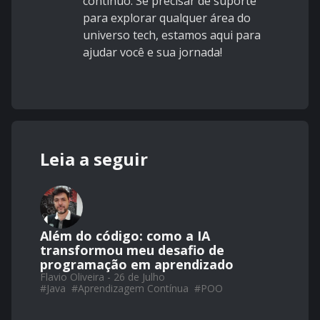
contínuo. Se precisar de suporte
para explorar qualquer área do
universo tech, estamos aqui para
ajudar você e sua jornada!
Leia a seguir
Além do código: como a IA
transformou meu desafio de
programação em aprendizado
Flavio Oliveira - 26 de Julho
#
Java
#
Aprendizagem Contínua
#
POO