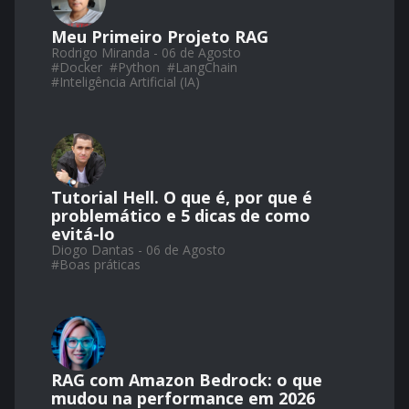
Meu Primeiro Projeto RAG
Rodrigo Miranda - 06 de Agosto
#
Docker
#
Python
#
LangChain
#
Inteligência Artificial (IA)
Tutorial Hell. O que é, por que é
problemático e 5 dicas de como
evitá-lo
Diogo Dantas - 06 de Agosto
#
Boas práticas
RAG com Amazon Bedrock: o que
mudou na performance em 2026