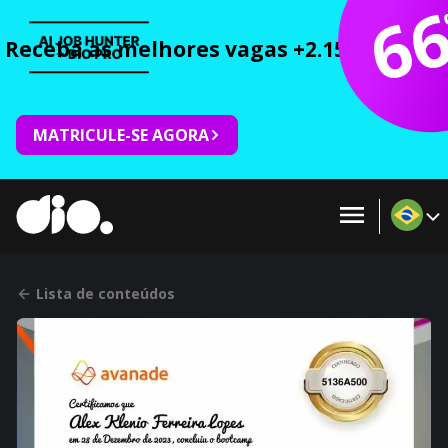
6
Receba as melhores vagas +2.150 cursos 
MATRICULE-SE AGORA
Lista de conteúdos