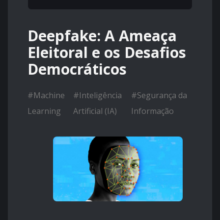
Deepfake: A Ameaça
Eleitoral e os Desafios
Democráticos
#
Machine
#
Inteligência
#
Segurança da
Learning
Artificial (IA)
Informação