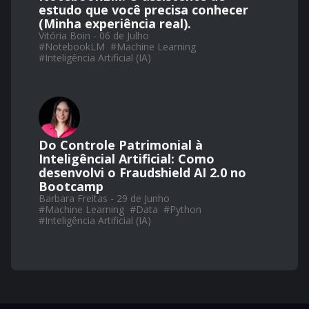
estudo que você precisa conhecer
(Minha experiência real).
Vitória Boin - 06 de Julho
#
NotebookLM
#
Machine Learning
#
Inteligência Artificial (IA)
Do Controle Patrimonial à
Inteligêncial Artificial: Como
desenvolvi o Fraudshield AI 2.0 no
Bootcamp
Barbara Freitas - 29 de Junho
#
Machine Learning
#
Data
#
Python
#
Inteligência Artificial (IA)