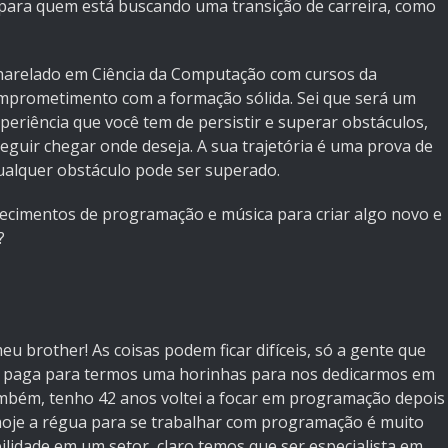
al para quem está buscando uma transição de carreira, como
harelado em Ciência da Computação com cursos da
mprometimento com a formação sólida. Sei que será um
eriência que você tem de persistir e superar obstáculos,
eguir chegar onde deseja. A sua trajetória é uma prova de
ualquer obstáculo pode ser superado.
ecimentos de programação e música para criar algo novo e
?
eu brother! As coisas podem ficar difíceis, só a gente que
e paga para termos uma horinhas para nos dedicarmos em
ambém, tenho 42 anos voltei a focar em programação depois
hoje a régua para se trabalhar com programação é muito
bilidade em um setor, claro temos que ser especialista em