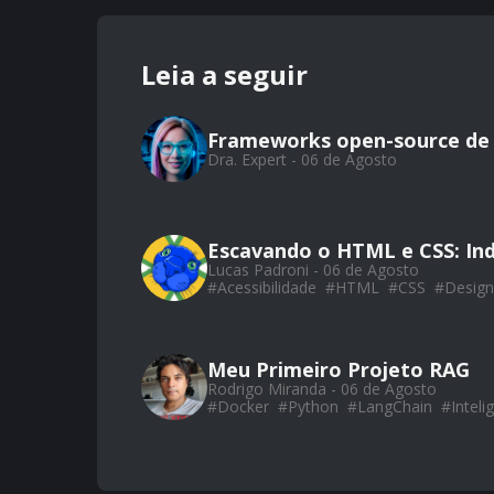
Leia a seguir
Frameworks open-source de
Dra. Expert - 06 de Agosto
Escavando o HTML e CSS: Ind
Lucas Padroni - 06 de Agosto
#
Acessibilidade
#
HTML
#
CSS
#
Design
Meu Primeiro Projeto RAG
Rodrigo Miranda - 06 de Agosto
#
Docker
#
Python
#
LangChain
#
Intelig