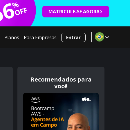
66
%
OFF
MATRICULE-SE AGORA
Planos
Para Empresas
Entrar
Recomendados para
você