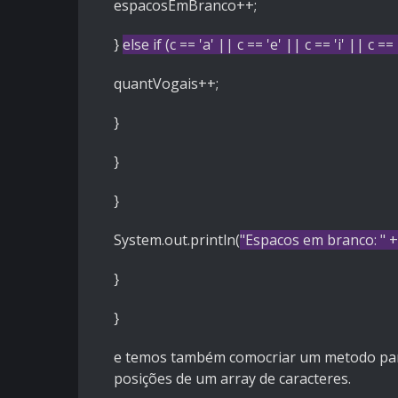
espacosEmBranco++;
}
else
if
(c ==
'a'
|| c ==
'e'
|| c ==
'i'
|| c ==
quantVogais++;
}
}
}
System.out.println(
"Espacos em branco: "
+
}
}
e temos também comocriar um metodo para 
posições de um array de caracteres.