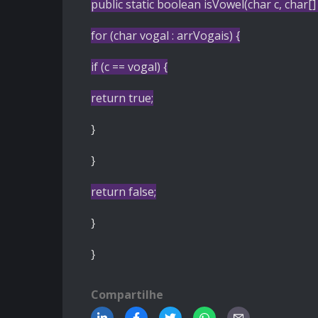
public
static
boolean
isVowel
(
char
c,
char
[
for
(
char
vogal : arrVogais) {
if
(c == vogal) {
return
true
;
}
}
return
false
;
}
}
Compartilhe