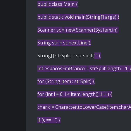
public
class
Main
{
public
static
void
main
(String[] args)
{
Scanner
sc
=
new
Scanner
(System.in);
String
str
=
sc.nextLine();
String[] strSplit = str.split(
" "
);
int
espacosEmBranco
=
strSplit.length -
1
,
for
(String item : strSplit) {
for
(
int
i
=
0
; i < item.length(); i++) {
char
c
=
Character.toLowerCase(item.charAt(
if
(c ==
' '
) {