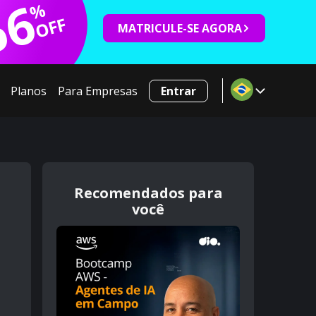
66
%
OFF
MATRICULE-SE AGORA
Planos
Para Empresas
Entrar
Recomendados para
você