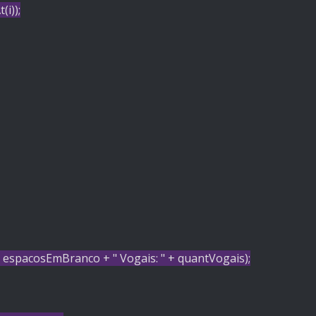
i));
 espacosEmBranco +
" Vogais: "
+ quantVogais);