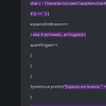
char
c
=
Character.toLowerCase(item.charAt(
if
(c ==
' '
) {
espacosEmBranco++;
}
else
if
(isVowel(c, arrVogais)) {
quantVogais++;
}
}
}
System.out.println(
"Espacos em branco: "
+
}