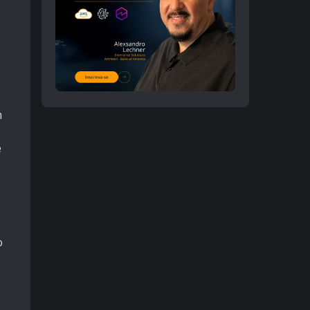
m
e
o