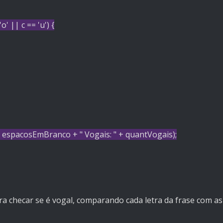
'o'
|| c ==
'u'
) {
 espacosEmBranco +
" Vogais: "
+ quantVogais);
checar se é vogal, comparando cada letra da frase com as