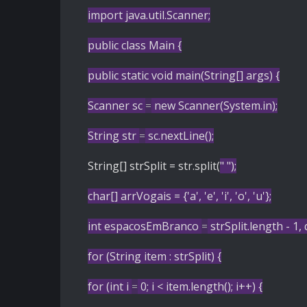
import
java.util.Scanner;
public
class
Main
{
public
static
void
main
(String[] args)
{
Scanner
sc
=
new
Scanner
(System.in);
String
str
=
sc.nextLine();
String[] strSplit = str.split(
" "
);
char
[] arrVogais = {
'a'
,
'e'
,
'i'
,
'o'
,
'u'
};
int
espacosEmBranco
=
strSplit.length -
1
,
for
(String item : strSplit) {
for
(
int
i
=
0
; i < item.length(); i++) {