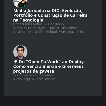
Minha Jornada na DIO: Evolução,
Portfólio e Construção de Carreira
na Tecnologia
Uanderson Martins - 21 de Junho
#
Java
#
GitHub
#
JavaScript
#
Tensorflow
#
Python
#
ChatGPT
#
Cloud
#
API
#
JavaScript
🥊 Do "Open To Work" ao Deploy:
Como venci a inércia e tirei meus
projetos da gaveta
Diego Vieira - 19 de Junho
#
JavaScript
#
React
#
Vercel