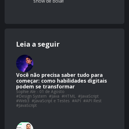
show de bola!!
Leia a seguir
Você não precisa saber tudo para
começar: como habilidades digitais
podem se transformar
Sophie Ale - 01 de Agosto
#
Design System
#
Java
#
HTML
#
JavaScript
#
Web3
#
JavaScript e Testes
#
API
#
API Rest
#
JavaScript