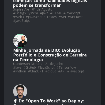
começar: como habilidades digitais
podem se transformar
Sophie Ale - 01 de Agosto
#
Design System
#
Java
#
HTML
#
JavaScript
#
Web3
#
JavaScript e Testes
#
API
#
API Rest
#
JavaScript
Minha Jornada na DIO: Evolução,
Portfólio e Construção de Carreira
na Tecnologia
Uanderson Martins - 21 de Junho
#
Java
#
GitHub
#
JavaScript
#
Tensorflow
#
Python
#
ChatGPT
#
Cloud
#
API
#
JavaScript
🥊 Do "Open To Work" ao Deploy: