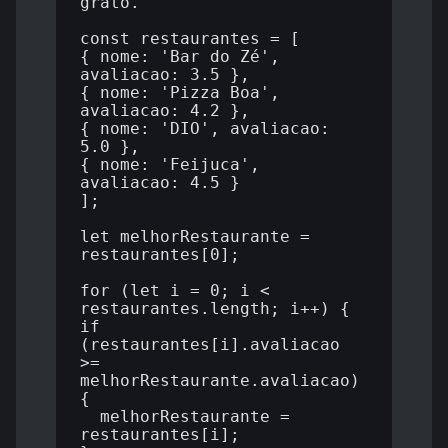
grato. 

const restaurantes = [

{ nome: 'Bar do Zé', 
avaliacao: 3.5 },

{ nome: 'Pizza Boa', 
avaliacao: 4.2 },

{ nome: 'DIO', avaliacao: 
5.0 },

{ nome: 'Feijuca', 
avaliacao: 4.5 }

];

let melhorRestaurante = 
restaurantes[0];

for (let i = 0; i < 
restaurantes.length; i++) {

if 
(restaurantes[i].avaliacao 
>= 
melhorRestaurante.avaliacao) 
{

  melhorRestaurante = 
restaurantes[i];
