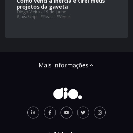
Como venci a inércia e tirei meus
projetos da gaveta
Diego Vieira - 19 de Junho
#
JavaScript
#
React
#
Vercel
Mais informações