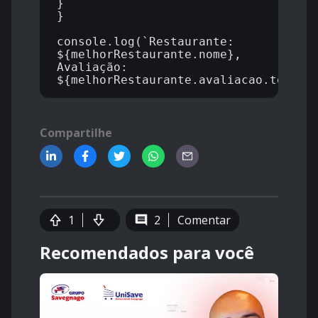
}

}

console.log(`Restaurante: 
${melhorRestaurante.nome}, 
Avaliação: 
Compartilhe
1
2
Comentar
Recomendados para você