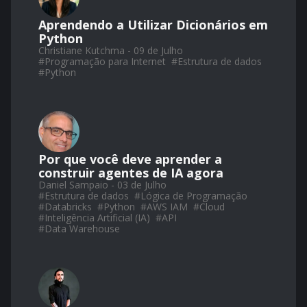
Aprendendo a Utilizar Dicionários em
Python
Christiane Kutchma - 09 de Julho
#
Programação para Internet
#
Estrutura de dados
#
Python
Por que você deve aprender a
construir agentes de IA agora
Daniel Sampaio - 03 de Julho
#
Estrutura de dados
#
Lógica de Programação
#
Databricks
#
Python
#
AWS IAM
#
Cloud
#
Inteligência Artificial (IA)
#
API
#
Data Warehouse