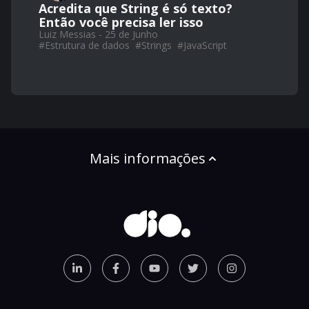
Acredita que String é só texto?
Então você precisa ler isso
Luiz Messias - 25 de Junho
#
Estrutura de dados
#
Strings
#
JavaScript
Mais informações