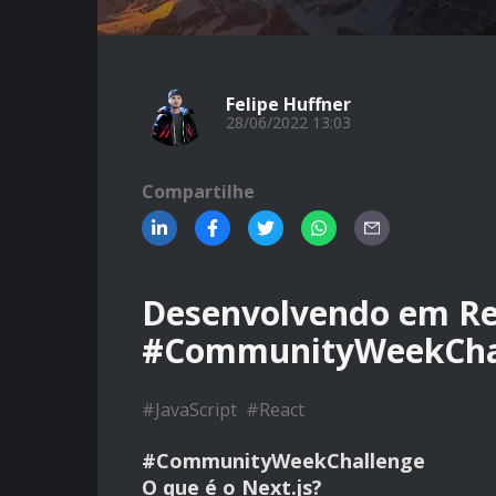
Felipe Huffner
28/06/2022 13:03
Compartilhe
Desenvolvendo em Re
#CommunityWeekCha
#
JavaScript
#
React
#CommunityWeekChallenge
O que é o Next.js?