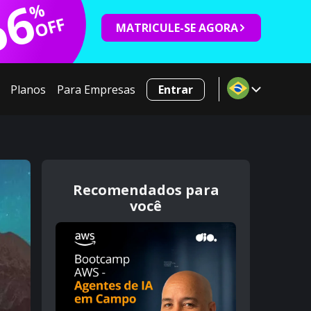
66
%
OFF
MATRICULE-SE AGORA
Planos
Para Empresas
Entrar
Recomendados para
você