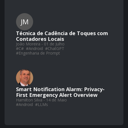
JM
Técnica de Cadência de Toques com
Contadores Locais
João Moreira - 01 de Julho
#
C#
#
Android
#
ChatGPT
#
Engenharia de Prompt
Smart Notification Alarm: Privacy-
First Emergency Alert Overview
Hamilton Silva - 14 de Maio
#
Android
#
LLMs