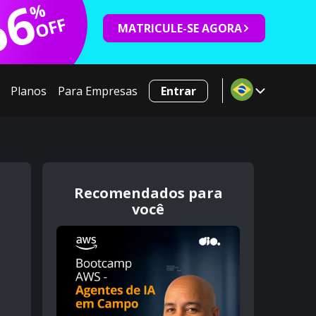
66
%
OFF
MATRICULE-SE AGORA
Planos
Para Empresas
Entrar
Recomendados para
você