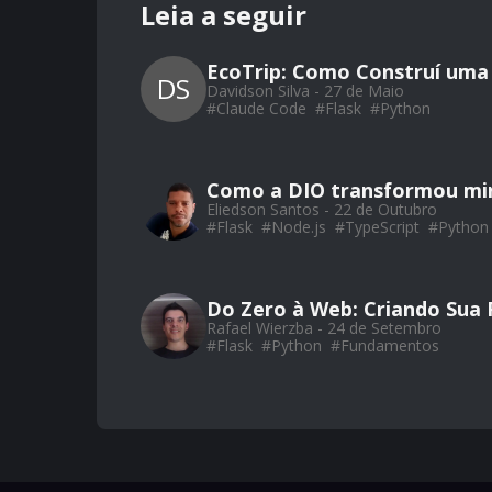
Leia a seguir
EcoTrip: Como Construí uma 
DS
Davidson Silva - 27 de Maio
#
Claude Code
#
Flask
#
Python
Como a DIO transformou min
Eliedson Santos - 22 de Outubro
#
Flask
#
Node.js
#
TypeScript
#
Python
Do Zero à Web: Criando Sua 
Rafael Wierzba - 24 de Setembro
#
Flask
#
Python
#
Fundamentos