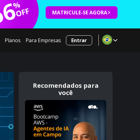
66
%
OFF
MATRICULE-SE AGORA
Planos
Para Empresas
Entrar
Recomendados para
você