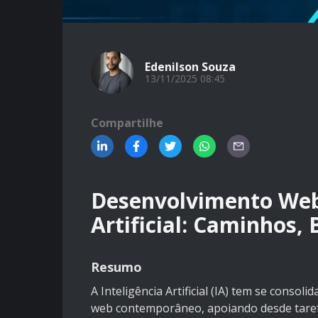
Edenilson Souza
13/11/2025 08:45
Compartilhe
Desenvolvimento Web 
Artificial: Caminhos, 
Resumo
A Inteligência Artificial (IA) tem se cons
web contemporâneo, apoiando desde tarefa