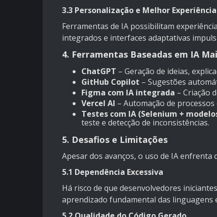
3.3 Personalização e Melhor Experiência
Ferramentas de IA possibilitam experiênc
integrados e interfaces adaptativas impul
4. Ferramentas Baseadas em IA Mai
ChatGPT
– Geração de ideias, explic
GitHub Copilot
– Sugestões automáti
Figma com IA integrada
– Criação d
Vercel AI
– Automação de processos d
Testes com IA (Selenium + modelos
teste e detecção de inconsistências.
5. Desafios e Limitações
Apesar dos avanços, o uso de IA enfrenta 
5.1 Dependência Excessiva
Há risco de que desenvolvedores iniciante
aprendizado fundamental das linguagens 
5.2 Qualidade do Código Gerado