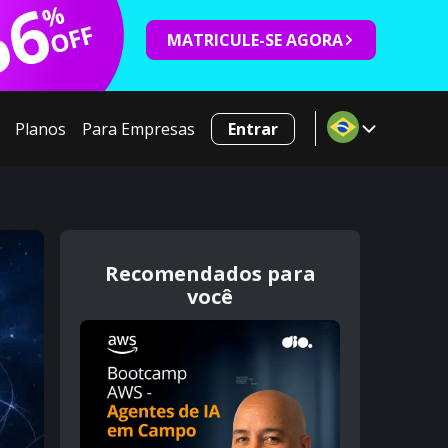
66
%
OFF
MATRICULE-SE AGORA
Planos
Para Empresas
Entrar
Recomendados para
você