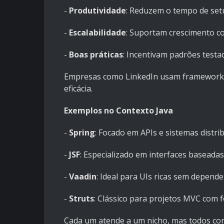
-
Produtividade
: Reduzem o tempo de setup
-
Escalabilidade
: Suportam crescimento c
-
Boas práticas
: Incentivam padrões testa
Empresas como LinkedIn usam frameworks 
eficácia.
Exemplos no Contexto Java
-
Spring
: Focado em APIs e sistemas distri
-
JSF
: Especializado em interfaces baseada
-
Vaadin
: Ideal para UIs ricas sem depender
-
Struts
: Clássico para projetos MVC com 
Cada um atende a um nicho, mas todos comp