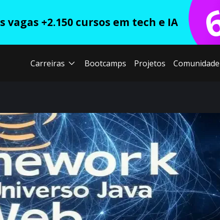
 vagas +2.150 cursos em tech e IA
Carreiras
Bootcamps
Projetos
Comunidade