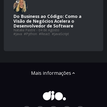
Do Business ao Código: Como a
Visão de Negócios Acelera o
Desenvolvedor de Software
Natalia Pastre - 04 de Agosto
#
Java
#
Python
#
React
#
JavaScript
Mais informações