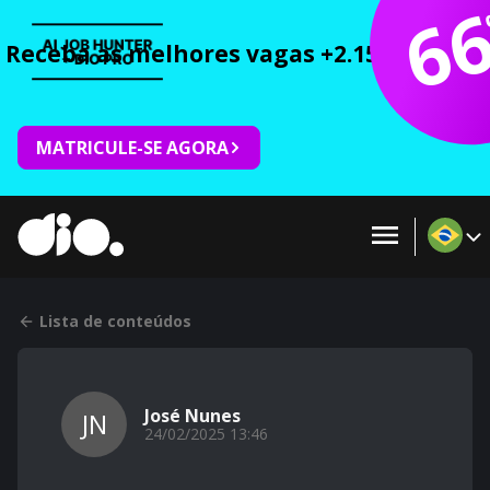
6
Receba as melhores vagas +2.150 cursos 
MATRICULE-SE AGORA
Lista de conteúdos
José Nunes
JN
24/02/2025 13:46