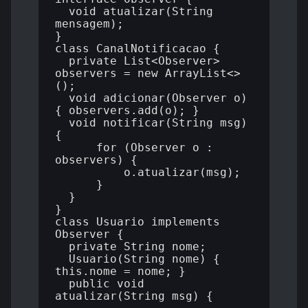
  void atualizar(String 
mensagem);

}

class CanalNotificacao {

  private List<Observer> 
observers = new ArrayList<>
();

  void adicionar(Observer o) 
{ observers.add(o); }

  void notificar(String msg) 
{

      for (Observer o : 
observers) {

          o.atualizar(msg);

      }

  }

}

class Usuario implements 
Observer {

  private String nome;

  Usuario(String nome) { 
this.nome = nome; }

  public void 
atualizar(String msg) {
