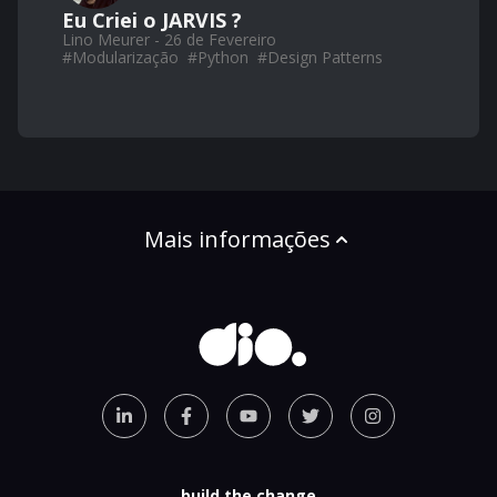
Eu Criei o JARVIS ?
Lino Meurer - 26 de Fevereiro
#
Modularização
#
Python
#
Design Patterns
Mais informações
build the change