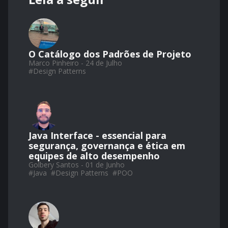
O Catálogo dos Padrões de Projeto
Marco Pinheiro - 24 de Julho
#
Design Patterns
Java Interface - essencial para
segurança, governança e ética em
equipes de alto desempenho
Golbery Santos - 01 de Junho
#
Java
#
Design Patterns
#
POO