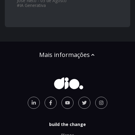
José Neto - 05 de Agosto
#
IA Generativa
Mais informações
build the change