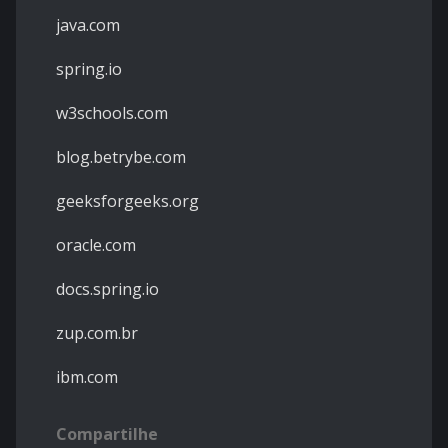
java.com
spring.io
w3schools.com
blog.betrybe.com
geeksforgeeks.org
oracle.com
docs.spring.io
zup.com.br
ibm.com
Compartilhe