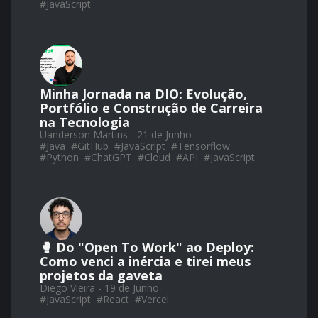
#
JavaScript
Minha Jornada na DIO: Evolução,
Portfólio e Construção de Carreira
na Tecnologia
Uanderson Martins - 21 de Junho
#
Java
#
GitHub
#
JavaScript
#
Tensorflow
#
Python
#
ChatGPT
#
Cloud
#
API
#
JavaScript
🥊 Do "Open To Work" ao Deploy:
Como venci a inércia e tirei meus
projetos da gaveta
Diego Vieira - 19 de Junho
#
JavaScript
#
React
#
Vercel