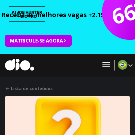
6
Receba as melhores vagas +2.150 cursos 
MATRICULE-SE AGORA
Lista de conteúdos