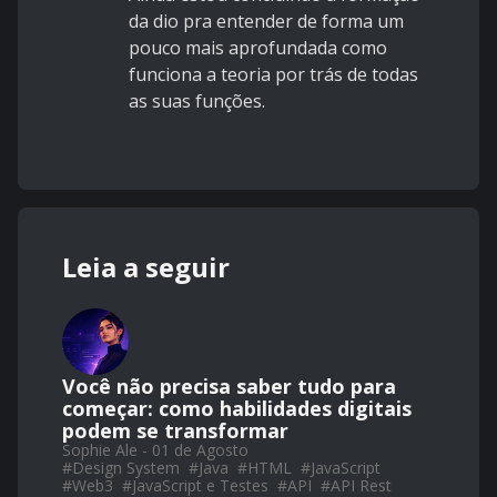
da dio pra entender de forma um
pouco mais aprofundada como
funciona a teoria por trás de todas
as suas funções.
Leia a seguir
Você não precisa saber tudo para
começar: como habilidades digitais
podem se transformar
Sophie Ale - 01 de Agosto
#
Design System
#
Java
#
HTML
#
JavaScript
#
Web3
#
JavaScript e Testes
#
API
#
API Rest