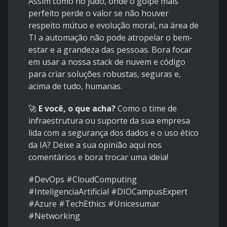
Assim como no judô, onde o golpe mais
perfeito perde o valor se não houver
respeito mútuo e evolução moral, na área de
TI a automação não pode atropelar o bem-
estar e a grandeza das pessoas. Bora focar
em usar a nossa stack de nuvem e código
para criar soluções robustas, seguras e,
acima de tudo, humanas.
🚀
E você, o que acha?
Como o time de
infraestrutura ou suporte da sua empresa
lida com a segurança dos dados e o uso ético
da IA? Deixe a sua opinião aqui nos
comentários e bora trocar uma ideia!
#DevOps #CloudComputing
#InteligenciaArtificial #DIOCampusExpert
#Azure #TechEthics #Unicesumar
#Networking