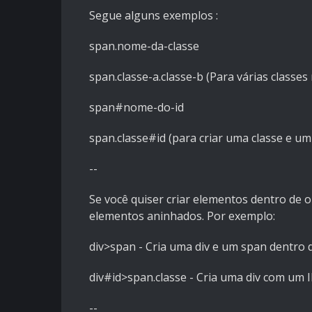
Segue alguns exemplos :
span.nome-da-classe
span.classe-a.classe-b (Para várias class
span#nome-do-id
span.classe#id (para criar uma classe e 
--
Se você quiser criar elementos dentro de o
elementos aninhados. Por exemplo:
div>span - Cria uma div e um span dentro d
div#id>span.classe - Cria uma div com um
--