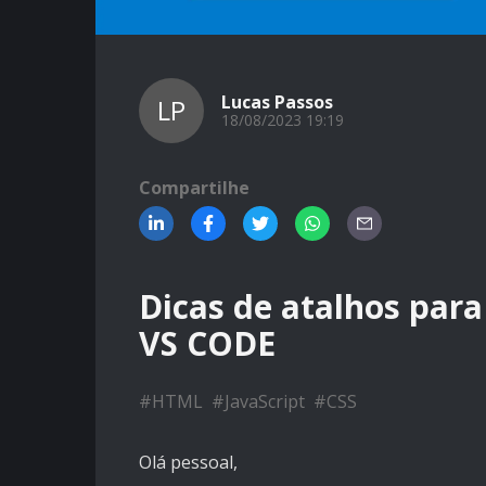
Lucas Passos
LP
18/08/2023 19:19
Compartilhe
Dicas de atalhos para
VS CODE
#
HTML
#
JavaScript
#
CSS
Olá pessoal,