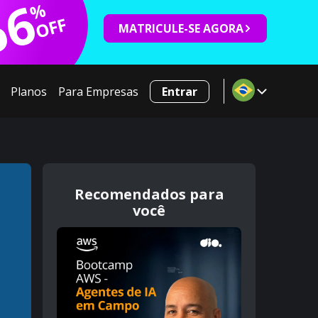
66
%
OFF
MATRICULE-SE AGORA
Planos
Para Empresas
Entrar
Recomendados para
você