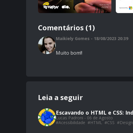
Comentários (1)
Maikiely Gomes - 18/08/2023 20:39
Muito bom!!
Leia a seguir
Escavando o HTML e CSS: Ind
Lucas Padroni - 06 de Agosto
#
Acessibilidade
#
HTML
#
CSS
#
Design