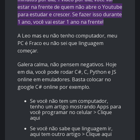
estar na frente de quem não abre o Youtube
para estudar e crescer. Se fazer isso durante
1 ano, você vai estar 1 ano na frente!
A Leo mas eu não tenho computador, meu
PC é Fraco eu não sei que linguagem
começar.
Galera calma, não pensem negativos. Hoje
em dia, você pode rodar C#, C, Python e JS
online em emuladores. Basta colocar no
google C# online por exemplo.
Se você não tem um computador,
tenho um artigo mostrando Apps para
você programar no celular >
Clique
aqui
Se você não sabe que linguagem ir,
aqui tem outro artigo >
Clique aqui