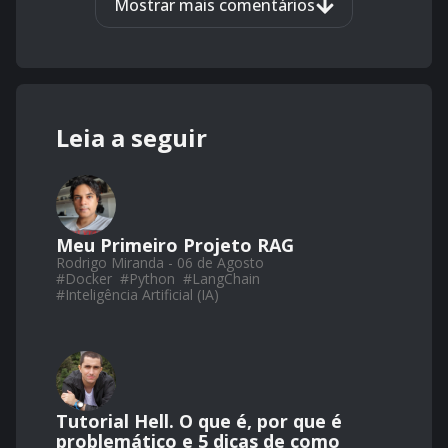
Mostrar mais comentários
Leia a seguir
Meu Primeiro Projeto RAG
Rodrigo Miranda - 06 de Agosto
#
Docker
#
Python
#
LangChain
#
Inteligência Artificial (IA)
Tutorial Hell. O que é, por que é
problemático e 5 dicas de como