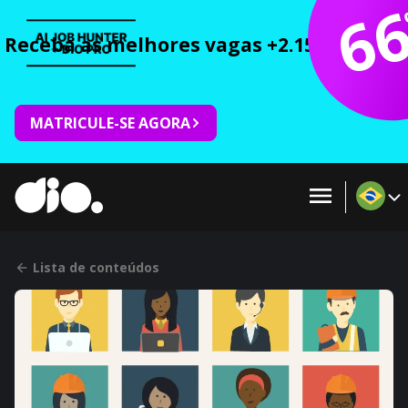
6
Receba as melhores vagas +2.150 cursos 
MATRICULE-SE AGORA
Lista de conteúdos