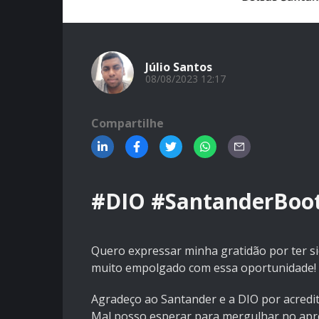
Júlio Santos
08/08/2023 12:17
Compartilhe
#DIO #SantanderBoo
Quero expressar minha gratidão por ter 
muito empolgado com essa oportunidade!
Agradeço ao Santander e a DIO por acred
Mal posso esperar para mergulhar no apre