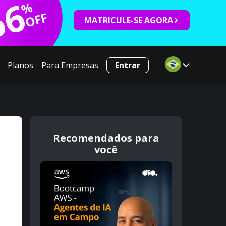
66
%
OFF
MATRICULE-SE AGORA
Planos
Para Empresas
Entrar
Recomendados para
você