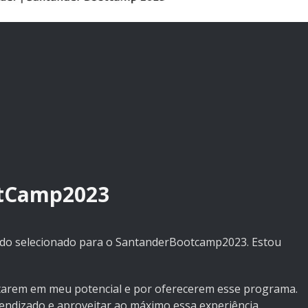
tCamp2023
sido selecionado para o SantanderBootcamp2023. Estou
itarem em meu potencial e por oferecerem esse programa.
ndizado e aproveitar ao máximo essa experiência.