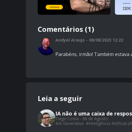
Comentários (1)
Andyel Araujo - 08/08/2023 12:22
Parabéns, irmão! Também estava a
Leia a seguir
IA não é uma caixa de respos
Tiago Costa - 06 de Agosto
#
IA Generativa
#
Inteligência Artificial (I