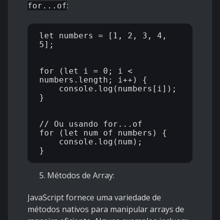
:
for...of
let numbers = [1, 2, 3, 4, 
5];

for (let i = 0; i < 
numbers.length; i++) {

    console.log(numbers[i]);

}

// Ou usando for...of

for (let num of numbers) {

    console.log(num);

Métodos de Array:
JavaScript fornece uma variedade de
métodos nativos para manipular arrays de