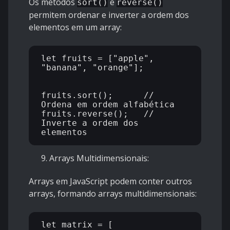
Os métodos
e
sort()
reverse()
permitem ordenar e inverter a ordem dos
elementos em um array:
let fruits = ["apple", 
"banana", "orange"];

fruits.sort();      // 
Ordena em ordem alfabética

fruits.reverse();   // 
Inverte a ordem dos 
Arrays Multidimensionais:
Arrays em JavaScript podem conter outros
arrays, formando arrays multidimensionais:
let matrix = [
