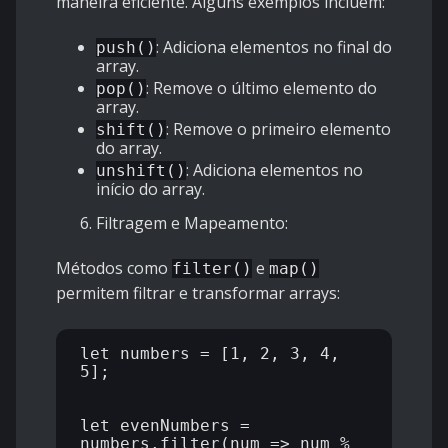
maneira eficiente. Alguns exemplos incluem:
: Adiciona elementos no final do
push()
array.
: Remove o último elemento do
pop()
array.
: Remove o primeiro elemento
shift()
do array.
: Adiciona elementos no
unshift()
início do array.
Filtragem e Mapeamento:
Métodos como
e
filter()
map()
permitem filtrar e transformar arrays:
let numbers = [1, 2, 3, 4, 
5];

let evenNumbers = 
numbers.filter(num => num % 