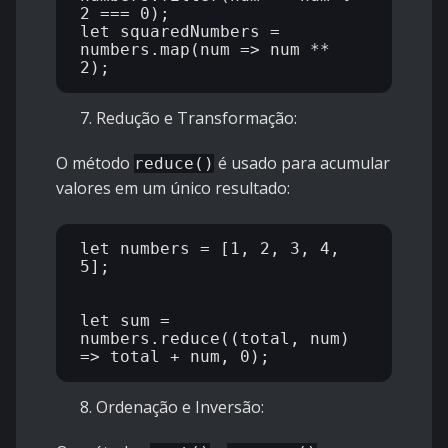
2 === 0);

let squaredNumbers = 
numbers.map(num => num ** 
Redução e Transformação:
O método
é usado para acumular
reduce()
valores em um único resultado:
let numbers = [1, 2, 3, 4, 
5];

let sum = 
numbers.reduce((total, num) 
Ordenação e Inversão: