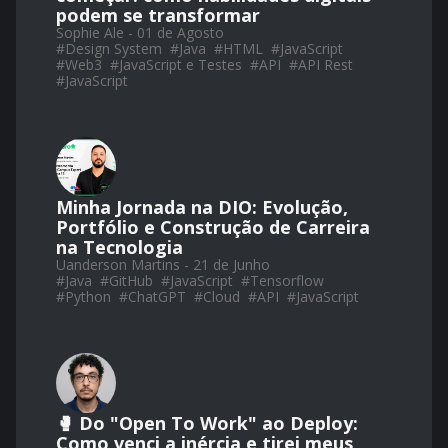
podem se transformar
Sophie Ale - 01 de Agosto
#
Design System
#
Java
#
HTML
#
JavaScript
#
Web3
#
JavaScript e Testes
#
API
#
API Rest
#
JavaScript
Minha Jornada na DIO: Evolução,
Portfólio e Construção de Carreira
na Tecnologia
Uanderson Martins - 21 de Junho
#
Java
#
GitHub
#
JavaScript
#
Tensorflow
#
Python
#
ChatGPT
#
Cloud
#
API
#
JavaScript
🥊 Do "Open To Work" ao Deploy:
Como venci a inércia e tirei meus