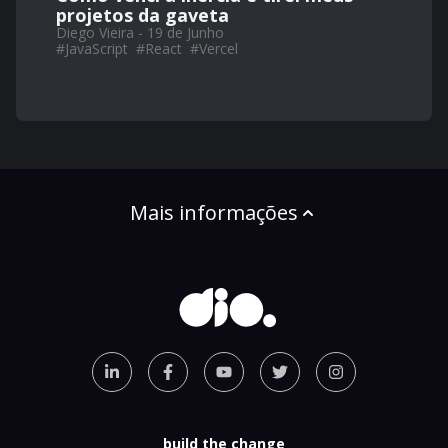
projetos da gaveta
Diego Vieira - 19 de Junho
#
JavaScript
#
React
#
Vercel
Mais informações
build the change