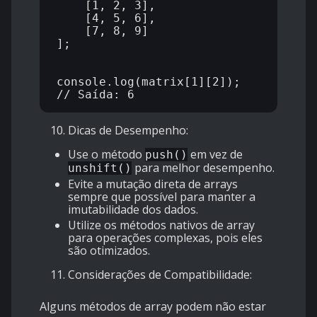
    [1, 2, 3],

    [4, 5, 6],

    [7, 8, 9]

];

console.log(matrix[1][2]);  
Dicas de Desempenho:
Use o método
em vez de
push()
para melhor desempenho.
unshift()
Evite a mutação direta de arrays
sempre que possível para manter a
imutabilidade dos dados.
Utilize os métodos nativos de array
para operações complexas, pois eles
são otimizados.
Considerações de Compatibilidade:
Alguns métodos de array podem não estar