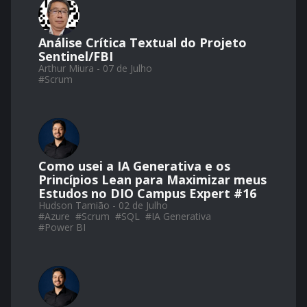
Análise Crítica Textual do Projeto
Sentinel/FBI
Arthur Miura - 07 de Julho
#
Scrum
Como usei a IA Generativa e os
Princípios Lean para Maximizar meus
Estudos no DIO Campus Expert #16
Hudson Tamião - 02 de Julho
#
Azure
#
Scrum
#
SQL
#
IA Generativa
#
Power BI