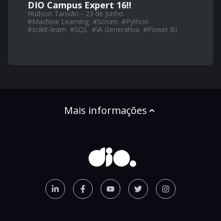
DIO Campus Expert 16!!
Hudson Tamião - 23 de Junho
#
Machine Learning
#
Scrum
#
Python
#
scikit-learn
#
SQL
#
IA Generativa
#
Power BI
Mais informações