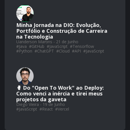
Minha Jornada na DIO: Evolução,
Portfólio e Construção de Carreira
na Tecnologia
Uanderson Martins - 21 de Junho
#
Java
#
GitHub
#
JavaScript
#
Tensorflow
#
Python
#
ChatGPT
#
Cloud
#
API
#
JavaScript
🥊 Do "Open To Work" ao Deploy:
Como venci a inércia e tirei meus
projetos da gaveta
Diego Vieira - 19 de Junho
#
JavaScript
#
React
#
Vercel