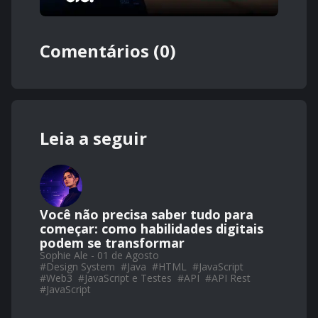
Comentários (0)
Leia a seguir
Você não precisa saber tudo para
começar: como habilidades digitais
podem se transformar
Sophie Ale - 01 de Agosto
#
Design System
#
Java
#
HTML
#
JavaScript
#
Web3
#
JavaScript e Testes
#
API
#
API Rest
#
JavaScript